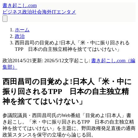
書き起こし.com
ビジネス
政治
社会
海外
IT
エンタメ
ホーム
政治
西田昌司の目覚めよ!日本人「米・中に振り回される
TPP 日本の自主独立精神を捨ててはいけない」
政治
2014/5/21
更新:
2026/5/12
文字起こし:
書き起こし.com（編
集部）
西田昌司の目覚めよ!日本人「米・中に
振り回されるTPP 日本の自主独立精
神を捨ててはいけない」
参議院議員・西田昌司氏のWeb番組「目覚めよ!日本人」書
き起こし。「米・中に振り回されるTPP 日本の自主独立精
神を捨ててはいけない」を主題に、野田政権発足直後の通商
政策スタンスを保守の立場から論じる回。