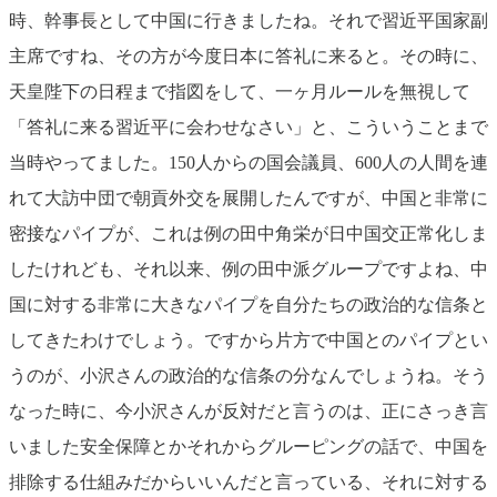
時、幹事長として中国に行きましたね。それで習近平国家副
主席ですね、その方が今度日本に答礼に来ると。その時に、
天皇陛下の日程まで指図をして、一ヶ月ルールを無視して
「答礼に来る習近平に会わせなさい」と、こういうことまで
当時やってました。150人からの国会議員、600人の人間を連
れて大訪中団で朝貢外交を展開したんですが、中国と非常に
密接なパイプが、これは例の田中角栄が日中国交正常化しま
したけれども、それ以来、例の田中派グループですよね、中
国に対する非常に大きなパイプを自分たちの政治的な信条と
してきたわけでしょう。ですから片方で中国とのパイプとい
うのが、小沢さんの政治的な信条の分なんでしょうね。そう
なった時に、今小沢さんが反対だと言うのは、正にさっき言
いました安全保障とかそれからグルーピングの話で、中国を
排除する仕組みだからいいんだと言っている、それに対する