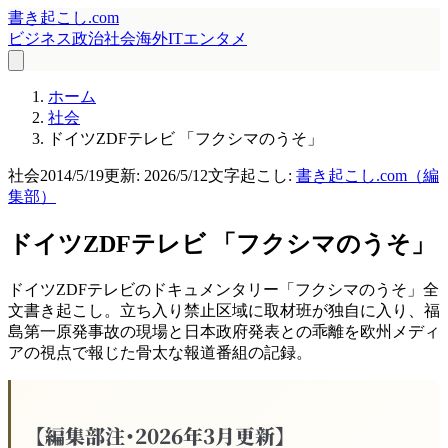
書き起こし.com
ビジネス
政治
社会
海外
IT
エンタメ
ホーム
社会
ドイツZDFテレビ 「フクシマのうそ」
社会
2014/5/19
更新:
2026/5/12
文字起こし:
書き起こし.com（編
集部）
ドイツZDFテレビ 「フクシマのうそ」
ドイツZDFテレビのドキュメンタリー「フクシマのうそ」全
文書き起こし。立ち入り禁止区域に取材班が独自に入り、福
島第一原発事故の現場と日本政府発表との乖離を欧州メディ
アの視点で報じた骨太な報道番組の記録。
【編集部注・2026年3月更新】