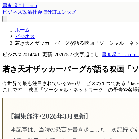
書き起こし.com
ビジネス
政治
社会
海外
IT
エンタメ
ホーム
ビジネス
若き天才ザッカーバーグが語る映画「ソーシャル・ネッ
ビジネス
2014/4/11
更新:
2026/6/23
文字起こし:
書き起こし.co
若き天才ザッカーバーグが語る映画「
今世界で最も注目されているWebサービスの１つである「fac
こしです。 映画「ソーシャル・ネットワーク」の予告や各場
【編集部注・2026年3月更新】
本記事は、当時の発言を書き起こした一次記録で