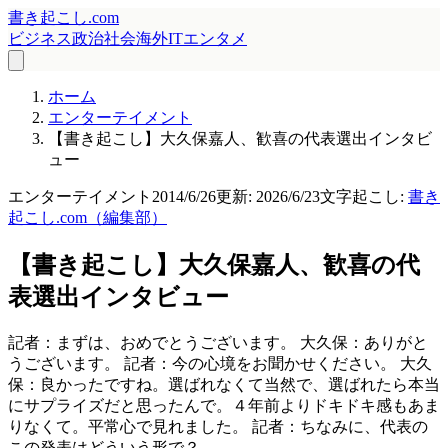
書き起こし.com
ビジネス
政治
社会
海外
IT
エンタメ
ホーム
エンターテイメント
【書き起こし】大久保嘉人、歓喜の代表選出インタビ
ュー
エンターテイメント
2014/6/26
更新:
2026/6/23
文字起こし:
書き
起こし.com（編集部）
【書き起こし】大久保嘉人、歓喜の代
表選出インタビュー
記者：まずは、おめでとうございます。 大久保：ありがと
うございます。 記者：今の心境をお聞かせください。 大久
保：良かったですね。選ばれなくて当然で、選ばれたら本当
にサプライズだと思ったんで。４年前よりドキドキ感もあま
りなくて。平常心で見れました。 記者：ちなみに、代表の
この発表はどういう形で？...