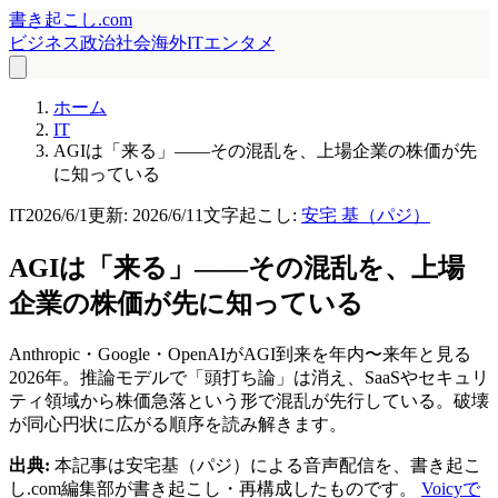
書き起こし.com
ビジネス
政治
社会
海外
IT
エンタメ
ホーム
IT
AGIは「来る」——その混乱を、上場企業の株価が先
に知っている
IT
2026/6/1
更新:
2026/6/11
文字起こし:
安宅 基（パジ）
AGIは「来る」——その混乱を、上場
企業の株価が先に知っている
Anthropic・Google・OpenAIがAGI到来を年内〜来年と見る
2026年。推論モデルで「頭打ち論」は消え、SaaSやセキュリ
ティ領域から株価急落という形で混乱が先行している。破壊
が同心円状に広がる順序を読み解きます。
出典:
本記事は安宅基（パジ）による音声配信を、書き起こ
し.com編集部が書き起こし・再構成したものです。
Voicyで