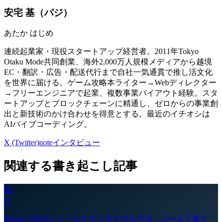
安宅 基
（
パジ
）
あたか はじめ
連続起業家・現役スタートアップ経営者。2011年Tokyo
Otaku Mode共同創業、海外2,000万人規模メディアから越境
EC・翻訳・広告・配送代行まで自社一気通貫で推し活文化
を世界に届ける。ゲーム攻略本ライター→Webディレクター
→フリーエンジニアで起業、複数事業バイアウト経験。スタ
ートアップとブロックチェーンに精通し、ゼロからの事業創
出と新技術のかけ合わせを得意とする。最近のイチオシは
AIバイブコーディング。
X (Twitter)
note
インタビュー
関連する書き起こし記事
💻
IT
iPhoneで自分にメールするメモを作る方法：メール下書き・