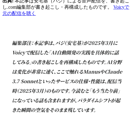
出典:
本記事は安宅基（パジ）による音声配信を、書き起こ
し.com編集部が書き起こし・再構成したものです。
Voicyで
元の配信を聴く
編集部注：本記事は、パジ（安宅基）が2025年3月に
Voicyで配信した「AI自動開発の実践を具体的に話
してみる」の書き起こしを再構成したものです。AI分野
は変化が非常に速く、ここで触れるManusやClaude
3.7 Sonnetといったサービスの仕様・性能は、配信当
時（2025年3月）のものです。今読むと「もう当たり前」
になっている話も含まれますが、パラダイムシフトが起
きた瞬間の空気をそのまま残しています。