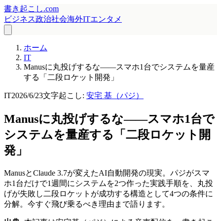
書き起こし.com
ビジネス
政治
社会
海外
IT
エンタメ
ホーム
IT
Manusに丸投げするな——スマホ1台でシステムを量産
する「二段ロケット開発」
IT
2026/6/23
文字起こし:
安宅 基（パジ）
Manusに丸投げするな——スマホ1台で
システムを量産する「二段ロケット開
発」
ManusとClaude 3.7が変えたAI自動開発の現実。パジがスマ
ホ1台だけで1週間にシステムを2つ作った実践手順を、丸投
げが失敗し二段ロケットが成功する構造として4つの条件に
分解。今すぐ飛び乗るべき理由まで語ります。