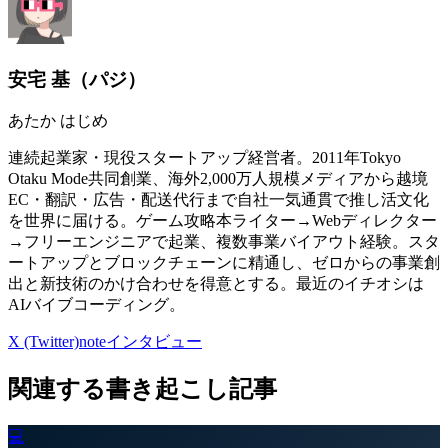
安宅 基
（
パジ
）
あたか はじめ
連続起業家・現役スタートアップ経営者。2011年Tokyo
Otaku Mode共同創業、海外2,000万人規模メディアから越境
EC・翻訳・広告・配送代行まで自社一気通貫で推し活文化
を世界に届ける。ゲーム攻略本ライター→Webディレクター
→フリーエンジニアで起業、複数事業バイアウト経験。スタ
ートアップとブロックチェーンに精通し、ゼロからの事業創
出と新技術のかけ合わせを得意とする。最近のイチオシは
AIバイブコーディング。
X (Twitter)
note
インタビュー
関連する書き起こし記事
💻