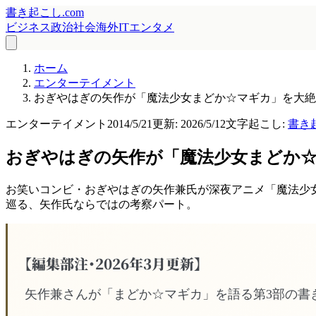
書き起こし.com
ビジネス
政治
社会
海外
IT
エンタメ
ホーム
エンターテイメント
おぎやはぎの矢作が「魔法少女まどか☆マギカ」を大絶
エンターテイメント
2014/5/21
更新:
2026/5/12
文字起こし:
書き
おぎやはぎの矢作が「魔法少女まどか☆
お笑いコンビ・おぎやはぎの矢作兼氏が深夜アニメ「魔法少女
巡る、矢作氏ならではの考察パート。
【編集部注・2026年3月更新】
矢作兼さんが「まどか☆マギカ」を語る第3部の書