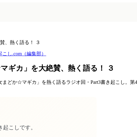
賛、熱く語る！ ３
起こし.com（編集部）
マギカ」を大絶賛、熱く語る！ ３
まどか☆マギカ」を熱く語るラジオ回・Part3書き起こし。
き起こしです。