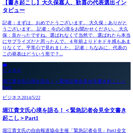
【書き起こし】大久保嘉人、歓喜の代表選出イン
タビュー
記者：まずは、おめでとうございます。 大久保：ありがと
うございます。 記者：今の心境をお聞かせください。 大久
保：良かったですね。選ばれなくて当然で、選ばれたら本当
にサプライズだと思ったんで。４年前よりドキドキ感もあま
りなくて。平常心で見れました。 記者：ちなみに、代表の
この発表はどういう形で？...
💼
ビジネス
堀江貴文氏心境を語る！＜緊急記者会見全文書き起こし＞
Part1
ビジネス
2014/5/22
堀江貴文氏心境を語る！＜緊急記者会見全文書き
起こし＞Part1
堀江貴文氏の自由報道協会主催「緊急記者会見」Part1全文