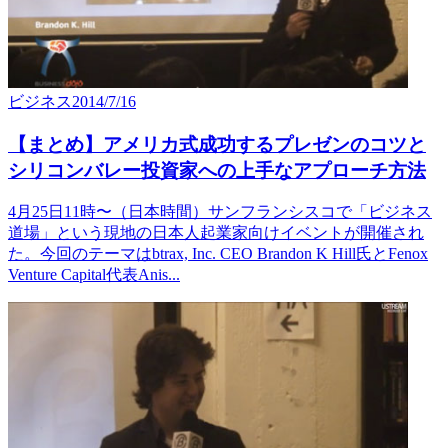
ビジネス
2014/7/16
【まとめ】アメリカ式成功するプレゼンのコツと
シリコンバレー投資家への上手なアプローチ方法
4月25日11時〜（日本時間）サンフランシスコで「ビジネス
道場」という現地の日本人起業家向けイベントが開催され
た。今回のテーマはbtrax, Inc. CEO Brandon K Hill氏とFenox
Venture Capital代表Anis...