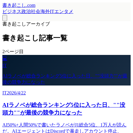
書き起こし.com
ビジネス
政治
社会
海外
IT
エンタメ
書き起こしアーカイブ
書き起こし記事一覧
2
ページ目
💻
IT
AIラノベが総合ランキング5位に入った日、""没頭力""が最
後の競争力になった
IT
2026/4/22
AIラノベが総合ランキング5位に入った日、""没
頭力""が最後の競争力になった
AI50%+人間50%で書いたラノベがJ1総合5位、1万人が読ん
だ。AIエージェントはDiscordで暴走しアカウント停止、