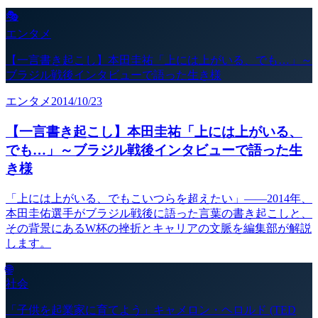
🎭
エンタメ
【一言書き起こし】本田圭祐「上には上がいる、でも…」～
ブラジル戦後インタビューで語った生き様
エンタメ
2014/10/23
【一言書き起こし】本田圭祐「上には上がいる、
でも…」～ブラジル戦後インタビューで語った生
き様
「上には上がいる、でもこいつらを超えたい」——2014年、
本田圭佑選手がブラジル戦後に語った言葉の書き起こしと、
その背景にあるW杯の挫折とキャリアの文脈を編集部が解説
します。
🌐
社会
「子供を起業家に育てよう」キャメロン・ヘロルド (TED