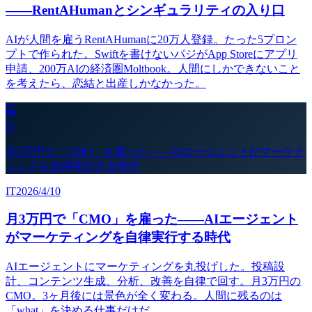
——RentAHumanとシンギュラリティの入り口
AIが人間を雇うRentAHumanに20万人登録。たった5プロン
プトで作られた。Swiftを書けないパジがApp Storeにアプリ
申請、200万AIの経済圏Moltbook。人間にしかできないこと
を考えたら、恋結と出産しかなかった。
💻
IT
月3万円で「CMO」を雇った——AIエージェントがマーケテ
ィングを自律実行する時代
IT
2026/4/10
月3万円で「CMO」を雇った——AIエージェント
がマーケティングを自律実行する時代
AIエージェントにマーケティングを丸投げした。投稿設
計、コンテンツ生成、分析、改善を自律で回す。月3万円の
CMO。3ヶ月後には景色が全く変わる。人間に残るのは
「what」を決める仕事だけだ。