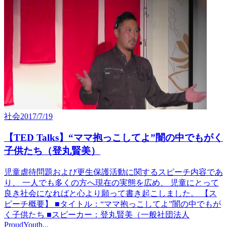
社会
2017/7/19
【TED Talks】“ママ抱っこしてよ”闇の中でもがく
子供たち（登丸賢美）
児童虐待問題および更生保護活動に関するスピーチ内容であ
り、 一人でも多くの方へ現在の実態を広め、 児童にとって
良き社会になればと心より願って書き起こしました。 【ス
ピーチ概要】 ■タイトル：“ママ抱っこしてよ”闇の中でもが
く子供たち ■スピーカー：登丸賢美（一般社団法人
ProudYouth...