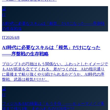
💻
IT
AI時代に必要なスキルは「根気」だけになった——序盤戦
の生存戦略
IT
2026/4/8
AI時代に必要なスキルは「根気」だけになった
——序盤戦の生存戦略
プロンプトの巧拙はもう関係ない。ふわっとしたイメージで
もAIが筋道を立ててくれる。差がつくのは、AIの指示通り
に最後まで粘り強くやり続けられるかどうか。AI時代の序
盤戦、武器は根気だけだ。
💻
IT
フィジカルAIの頭脳は「もう十分」——ヒューマノイド実
装まで残り1年、止められるのは法律だけ