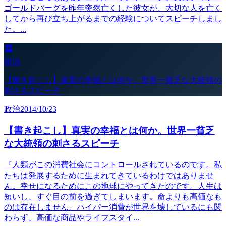
ゴールドバーグを昨年突然亡くした彼女が、大切な人を亡く
してから再び立ち上がるまでの経験についてスピーチしまし
た。...
🏛️
政治
【書き起こし】真実の幸福とは何か。世界一貧乏な大統領の
刺さるスピーチ
政治
2014/10/23
【書き起こし】真実の幸福とは何か。世界一貧乏
な大統領の刺さるスピーチ
『人類がこの消費社会にコントロールされているのです。私
たちは発展するために生まれてきているわけではありませ
ん。幸せになるためにこの地球にやってきたのです。人生は
短いし、すぐ目の前を過ぎてしまいます。命よりも高価なも
のは存在しません。ハイパー消費が世界を壊しているにも関
わらず、高価な商品やライフスタイ...