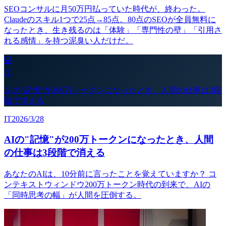
SEOコンサルに月50万円払っていた時代が、終わった。
Claudeのスキル1つで25点→85点。80点のSEOが全員無料に
なったとき、生き残るのは「体験」「専門性の壁」「引用さ
れる感情」を持つ泥臭い人だけだ。
💻
IT
AIの"記憶"が200万トークンになったとき、人間の仕事は3段
階で消える
IT
2026/3/28
AIの"記憶"が200万トークンになったとき、人間
の仕事は3段階で消える
あなたのAIは、10分前に言ったことを覚えていますか？ コ
ンテキストウィンドウ200万トークン時代の到来で、AIの
「同時思考の幅」が人間を圧倒する。