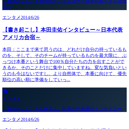
【書き起こし】本田圭佑インタビュー～日本代表アメリカ合
宿～
エンタメ
2014/6/26
【書き起こし】本田圭佑インタビュー～日本代表
アメリカ合宿～
本田：ここまで来て思うのは、どれだけ自分の持っているも
のを、そして、そのチームが持っているものを最大限に、ぶ
っつけ本番という舞台で100％自分たちの力を出すことがで
きるか、そのことだけに集中していますね。変な気負いとい
うのも今はないですし。より自然体で、本番に向けて、優先
順位の高い順に準備をしていっ...
🎭
エンタメ
【書き起こし】大久保嘉人、歓喜の代表選出インタビュー
エンタメ
2014/6/26