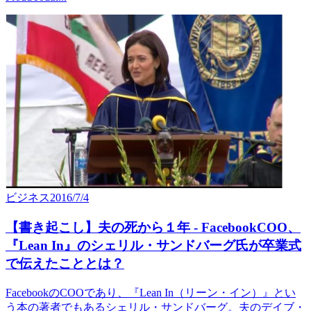
ビジネス
2016/7/4
【書き起こし】夫の死から１年 - FacebookCOO、
『Lean In』のシェリル・サンドバーグ氏が卒業式
で伝えたこととは？
FacebookのCOOであり、『Lean In（リーン・イン）』とい
う本の著者でもあるシェリル・サンドバーグ。夫のデイブ・