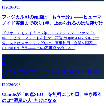
IT
2026/3/28
フィジカルAIの頭脳は「もう十分」——ヒューマ
ノイド実装まで残り1年、止められるのは法律だけ
ダリオ・アモデイ「1〜2年」、ジェンスン・ファン「1
年」。ヒューマノイドを動かす頭脳はOpus 4.6レベルで十
分、あとはスケーリングだけ。軍事利用、企業＞国家、
GDP年10%成長——3つの不可逆が始まる。
💻
IT
Claudeが「80点SEO」を無料にした日、生き残るのは"泥臭
い人"だけになる
IT
2026/3/28
Claudeが「80点SEO」を無料にした日、生き残る
のは"泥臭い人"だけになる