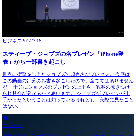
ビジネス
2014/7/16
スティーブ・ジョブズの名プレゼン「iPhone発
表」から一部書き起こし
世界に衝撃を与えたジョブズの超有名なプレゼン。 今回は
この動画の部分のみ書き起こしたので、全てではありません
が、 十分にジョブズのプレゼンの上手さ・観客の惹きつけ
られ具合が分かるかと思います。 ジョブズがプレゼンが上
手かったということは知っているけれども、実際に見たこと
はない...
🎭
エンタメ