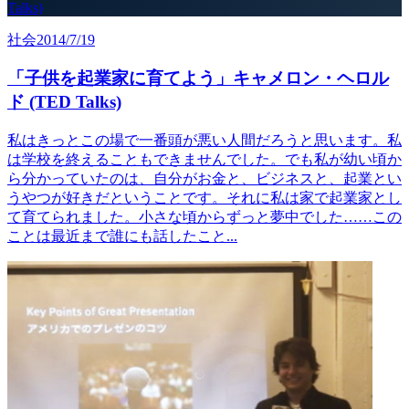
Talks)
社会
2014/7/19
「子供を起業家に育てよう」キャメロン・ヘロル
ド (TED Talks)
私はきっとこの場で一番頭が悪い人間だろうと思います。私
は学校を終えることもできませんでした。でも私が幼い頃か
ら分かっていたのは、自分がお金と、ビジネスと、起業とい
うやつが好きだということです。それに私は家で起業家とし
て育てられました。小さな頃からずっと夢中でした……この
ことは最近まで誰にも話したこと...