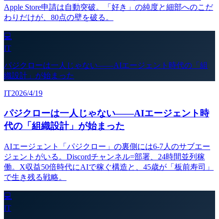
Apple Store申請は自動突破。「好き」の純度と細部へのこだ
わりだけが、80点の壁を破る。
💻
IT
パジクローは一人じゃない——AIエージェント時代の「組
織設計」が始まった
IT
2026/4/19
パジクローは一人じゃない——AIエージェント時
代の「組織設計」が始まった
AIエージェント「パジクロー」の裏側には6-7人のサブエー
ジェントがいる。Discordチャンネル=部署、24時間並列稼
働。X収益50倍時代にAIで稼ぐ構造と、45歳が「板前寿司」
で生き残る戦略。
💻
IT