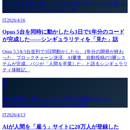
Opus 5台を同時に動かしたら3日で1年分のコードが完成した
——シンギュラリティを「見た」話
IT
2026/4/16
Opus 5台を同時に動かしたら3日で1年分のコード
が完成した——シンギュラリティを「見た」話
Opus 5.5を5台並列で3日間動かしたら、1年分の開発が終わ
った。ブロックチェーン決済、AI審査、自動投稿の3層シス
テムが完成。パジが「人間を卒業した」と語るシンギュラリ
ティ体験記。
💻
IT
AIが人間を「雇う」サイトに20万人が登録した——
RentAHumanとシンギュラリティの入り口
IT
2026/4/13
AIが人間を「雇う」サイトに20万人が登録した